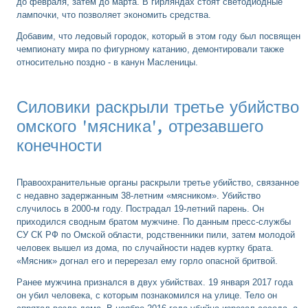
до февраля, затем до марта. В гирляндах стоят светодиодные
лампочки, что позволяет экономить средства.
Добавим, что ледовый городок, который в этом году был посвящен
чемпионату мира по фигурному катанию, демонтировали также
относительно поздно - в канун Масленицы.
Силовики раскрыли третье убийство
омского 'мясника', отрезавшего
конечности
Правоохранительные органы раскрыли третье убийство, связанное
с недавно задержанным 38-летним «мясником». Убийство
случилось в 2000-м году. Пострадал 19-летний парень. Он
приходился сводным братом мужчине. По данным пресс-службы
СУ СК РФ по Омской области, родственники пили, затем молодой
человек вышел из дома, по случайности надев куртку брата.
«Мясник» догнал его и перерезал ему горло опасной бритвой.
Ранее мужчина признался в двух убийствах. 19 января 2017 года
он убил человека, с которым познакомился на улице. Тело он