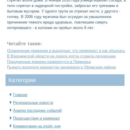
спрятал возле дома. В ноябре 2016 года убийца изрезал соседа, а
тело спрятал в надворной постройке, забросал его тряпками и
бытовым мусором. У одного трупа он отрезал кисти, у другого -
голову. В 2006 году мужчина был осужден за умышленное
причинение тяжкого вреда здоровью, повлекшем смерть
потерпевшего - в колонии он пробыл около 9 лет.
Читайте также:
Ограничения движения в выходные: что перекроют и как объехать
В Воронежской области на дороге дотла сгорела легковушка
Праздничные ярмарки развернутся в Приморье
Пьяного водителя маршрутки задержали в Уфимском районе
Категοрии
Главная
Региональные новости
Анализ последних событий
Происшествия и криминал
Комментарии на злобу дня