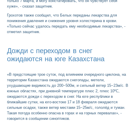
только 7 марта, и могу констатировать, что он чувствует себя
хуже», - сказал защитник.
Грохотов также сообщил, что Белых переданы лекарства для
понижения давления и снижения уровня холестерина в крови.
«Только сейчас удалось передать ему необходимые лекарства», -
отметил защитник.
Дожди с переходом в снег
ожидаются на юге Казахстана
«В предстоящие трое суток, под влиянием очередного циклона, на
территории Казахстана ожидаются снегопады, метели,
ухудшающие видимость до 200−500м, и сильный ветер 15−23м/с. В
южных областях, при дневной температуре плюс 2, плюс 10ºС,
ожидаются дожди с переходом в снег. На юге республики в
ближайшие сутки, на юго-востоке 17 и 18 февраля ожидаются
сильные осадки, также ветер местами 15−25м/с, гололёд и туман.
Такая погода особенно опасна в горах и на горных перевалах», -
говорится в сообщении синоптиков.