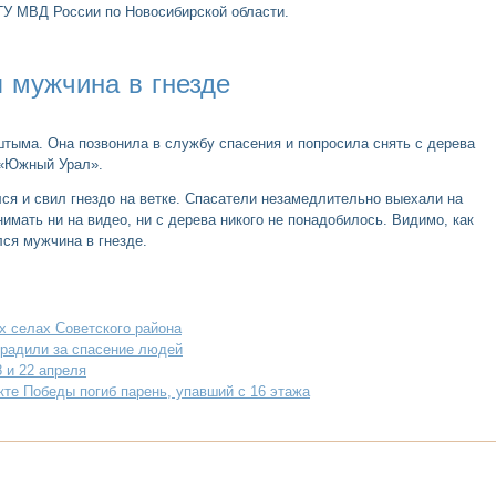
ГУ МВД России по Новосибирской области.
 мужчина в гнезде
тыма. Она позвонила в службу спасения и попросила снять с дерева
 «Южный Урал».
лся и свил гнездо на ветке. Спасатели незамедлительно выехали на
нимать ни на видео, ни с дерева никого не понадобилось. Видимо, как
ся мужчина в гнезде.
х селах Советского района
градили за спасение людей
 и 22 апреля
кте Победы погиб парень, упавший с 16 этажа