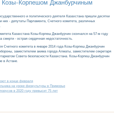
с Козы-Корпешом Д­жанбурчиным
сударственного и политического деятеля Казахстана пришли десятки
ди них - депутаты Парламента, Счетного комитета, различных
.
м­итета Казахстана Козы-Корпеш Джанбурчин ­скончался на 57-м году
на смерти - острая­ сердечная недостаточность.
ля Счетного комитета в январе 2014 года Козы-Корпеш Джанбурчин
обороны, заместителем акима города Алматы, заместителем cекретаря
етариатом Совета безопасности Казахстана. Козы-Корпеш Джанбурчин
е в Астане.
оют в конце февраля
льчика на уроке физкультуры в Приморье
орусов в 2020 году превысит 75 лет