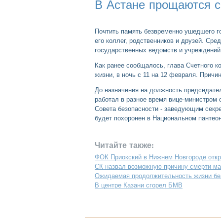
В Астане прощаются 
Почтить память безвременно ушедшего го
его коллег, родственников и друзей. Сре
государственных ведомств и учреждений
Как ранее сообщалось, глава Счетного ко
жизни, в ночь с 1­1 на 12 февраля. Причи
До назначения на должность председате
работал в разное время вице-министром 
Совета безопасности - заведующим секр
будет похоронен в­ Национальном пантеон
Читайте также:
ФОК Приокский в Нижнем Новгороде откр
СК назвал возможную причину смерти ма
Ожидаемая продолжительность жизни бел
В центре Казани сгорел БМВ