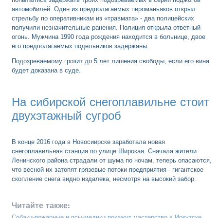
автомобилей. Один из предполагаемых пироманьяков открыл
стрельбу по оперативникам из «травмата» - два полицейских
получили незначительные ранения. Полиция открыла ответный
огонь. Мужчина 1990 года рождения находится в больнице, двое
его предполагаемых подельников задержаны.
Подозреваемому грозит до 5 лет лишения свободы, если его вина
будет доказана в суде.
На сибирской снегоплавильне стоит
двухэтажный сугроб
В конце 2016 года в Новосиирске заработала новая
снегоплавильная станция по улице Широкая. Сначала жители
Ленинского района страдали от шума по ночам, теперь опасаются,
что весной их затопят грязевые потоки предприятия - гигантское
скопление снега видно издалека, несмотря на высокий забор.
Читайте также:
Собаки-пожарные и псы-медики покажут мастерство в Иркутске