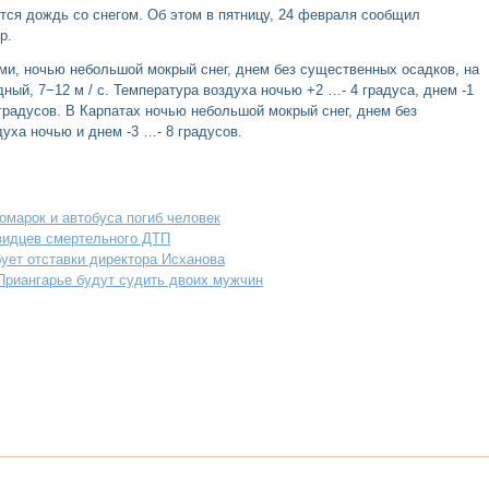
ется дождь со снегом. Об этом в пятницу, 24 февраля сообщил
р.
ми, ночью небольшой мокрый снег, днем без существенных осадков, на
ный, 7−12 м / с. Температура воздуха ночью +2 …- 4 градуса, днем -1
 градусов. В Карпатах ночью небольшой мокрый снег, днем без
уха ночью и днем -3 …- 8 градусов.
омарок и автобуса погиб человек
видцев смертельного ДТП
ует отставки директора Исханова
Приангарье будут судить двоих мужчин