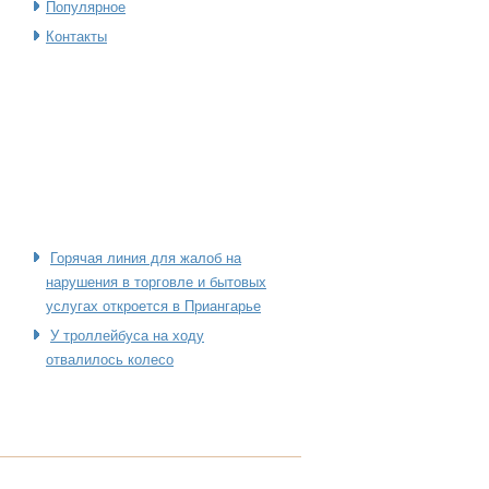
Популярное
Контакты
Горячая линия для жалоб на
нарушения в торговле и бытовых
услугах откроется в Приангарье
У троллейбуса на ходу
отвалилось колесо