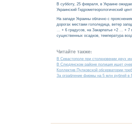
В субботу, 25 февраля, в Украине ожида
Украинский Гидрометеорологический цент
На западе Украины облачно с прояснения
дорогах местами гололедица, ветер запад
… + 6 градусов, на Закарпатье +2 … + 7
существенных осадков, температура возд
Читайте также:
В Севастополе при столкновении двух ин
В Слюдянском районе полиция ищет оче
Коллектив Пулковской обсерватории треб
За ограбление фирмы на 5 млн рублей в 