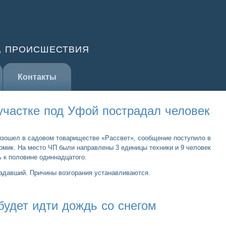
, ПРОИСШЕСТВИЯ
Контакты
участке под Уфой пострадал человек
зошел в садовом товариществе «Рассвет», сообщение поступило в
омик. На место ЧП были направлены 3 единицы техники и 9 человек
ь к половине одиннадцатого.
радавший. Причины возгорания устанавливаются.
будет идти дождь со снегом