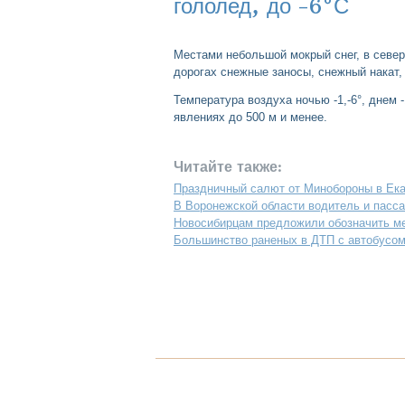
гололед, до -6°С
Местами небольшой мокрый снег, в север
дорогах снежные заносы, снежный накат,
Температура воздуха ночью -1,-6°, днем 
явлениях до 500 м и менее.
Читайте также:
Праздничный салют от Минобороны в Ека
В Воронежской области водитель и пасс
Новосибирцам предложили обозначить ме
Большинство раненых в ДТП с автобусо