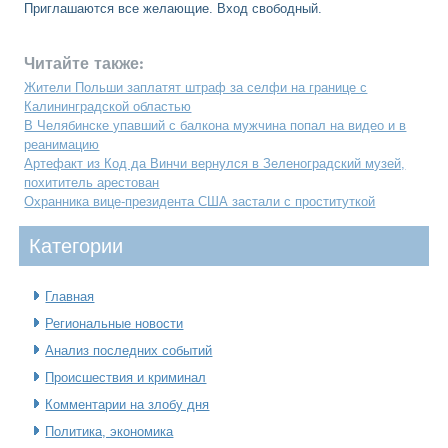
Приглашаются все желающие. Вход свободный.
Читайте также:
Жители Польши заплатят штраф за селфи на границе с
Калининградской областью
В Челябинске упавший с балкона мужчина попал на видео и в
реанимацию
Артефакт из Код да Винчи вернулся в Зеленоградский музей,
похититель арестован
Охранника вице-президента США застали с проституткой
Категοрии
Главная
Региональные новости
Анализ последних событий
Происшествия и криминал
Комментарии на злобу дня
Политика, экономика