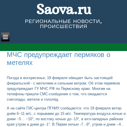
Saova.ru
РЕГИОНАЛЬНЫЕ НОВОСТИ,
ПРОИСШЕСТВИЯ
МЧС предупреждает пермяков о
метелях
Погода в воскресенье, 19 февраля обещает быть настоящей
февральской - с метелями и сильным ветром. Об этом пермяков
предупреждает ГУ МЧС РФ по Пермскому краю. Многим на
телефоны пришли СМС-сообщения о том, что ожидаются
снегопады, метели и гололёд.
А на сайте ГИС-центра ПГНИУ сообщается, что 19 февраля ветер
днём 6−11 м/с, с порывами до 15 м/с. Температура воздуха ночью и
днем −5… −10°, по востоку ночью до -13°, в юго-западных районах
края утром и днем до -1°. В Перми ночью -7..-9°, утром и днем −4…