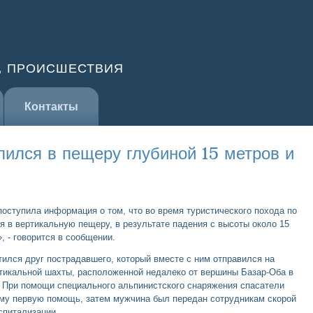
, ПРОИСШЕСТВИЯ
Контакты
лился в пещеру глубиной 15 метров и
оступила информация о том, что во время туристического похода по
 в вертикальную пещеру, в результате падения с высоты около 15
 - говорится в сообщении.
тился друг пострадавшего, который вместе с ним отправился на
ртикальной шахты, расположенной недалеко от вершины Базар-Оба в
. При помощи специального альпинистского снаряжения спасатели
ему первую помощь, затем мужчина был передан сотрудникам скорой
спитализации.