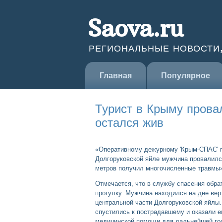
Saova.ru
РЕГИОНАЛЬНЫЕ НОВОСТИ
Главная
Популярное
Турист в Крыму прова
остался жив
«Оперативному дежурному 'Крым-СПАС' п
Долгоруковской яйле мужчина провалился
метров получил многочисленные травмы»,
Отмечается, что в службу спасения обра
прогулку. Мужчина находился на дне ве
центральной части Долгоруковской яйлы
спустились к пострадавшему и оказали 
медицинской помощи для дальнейшей го