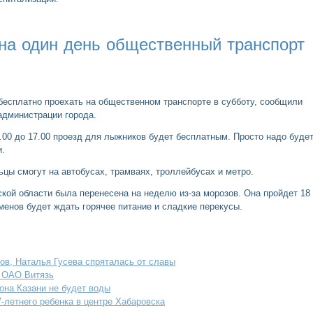
на один день общественный транспорт
бесплатно проехать на общественном транспорте в субботу, сообщили
администрации города.
.00 до 17.00 проезд для лыжников будет бесплатным. Просто надо буде
и.
ьцы смогут на автобусах, трамваях, троллейбусах и метро.
кой области была перенесена на неделю из-за морозов. Она пройдет 18
енов будет ждать горячее питание и сладкие перекусы.
ов, Наталья Гусева спряталась от славы
а ОАО Витязь
она Казани не будет воды
-летнего ребенка в центре Хабаровска