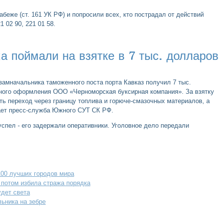
беже (ст. 161 УК РФ) и попросили всех, кто пострадал от действий
 02 90, 221 01 58.
а поймали на взятке в 7 тыс. долларов
 замначальника таможенного поста порта Кавказ получил 7 тыс.
ного оформления ООО «Черноморская буксирная компания». За взятку
ь переход через границу топлива и горюче-смазочных материалов, а
щает пресс-служба Южного СУТ СК РФ.
спел - его задержали оперативники. Уголовное дело передали
00 лучших городов мира
 потом избила стража порядка
удет света
ьника на зебре