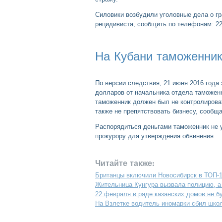
Силовики возбудили уголовные дела о гра
рецидивиста, сообщить по телефонам: 221
На Кубани таможенник
По версии следствия, 21 июня 2016 года
долларов от начальника отдела таможен
таможенник должен был не контролироват
также не препятствовать бизнесу, сооб
Распорядиться деньгами таможенник не у
прокурору для утверждения обвинения.
Читайте также:
Британцы включили Новосибирск в ТОП-1
Жительница Кунгура вызвала полицию, а
22 февраля в ряде казанских домов не б
На Взлетке водитель иномарки сбил школ