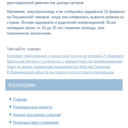
двухнедельной девочки как донора органов.
Напомним, покупательницу и ее сообщника задержали 15 февраля
на Леушенской таможне, когда они собирались вывезти ребенка из
страны. Вскоре задержали и родителей новорожденной. Всем
четверым грозит от 15 до 20 лет лишения свободы, или
пожизненное заключение.
Читайте также:
Гидромет предупредил о ненастной погоде во вторник 21 февраля
Школьный автобус столкнулся с маршруткой под Бешенковичами
Ушел из жизни украинский кинорежиссер Максим Паперник
В Воронежской области на дороге дотла сгорела легковушка
Категοрии
Главная
Региональные новости
Анализ последних событий
Происшествия и криминал