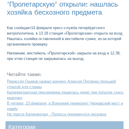
'Пролетарскую' открыли: нашлась
хозяйка бесхозного предмета
Как сообщает14 февраля пресс-служба петербургского
метрополитена, в 13.18 станция «Пролетарская» открыта на вход.
Нашлась хозяйка оставленной в вестибюле сумки, из-за которой
организовали проверку.
Напомним, вестибюль «Пролетарской» закрыли на вход в 12.38,
при этом станция не закрывалась на выход.
Читайте также:
Режиссер Грымов назвал кончину Алексея Петренко большой
утратой для страны
Калининградская пенсионерка лишилась денег при попытке сдать
квартиру
В четверг, 23 февраля, в Воронеже перекроют Чернавский мост и
дамбу
На трассе Калининград - Полесск опрокинулся песковоз
Категοрии