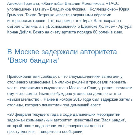
Алексея Германа, «Женитьба» Виталия Мельникова, «ТАСС
уполномочен заявить» Владимира Фокина, «Коллекционер» Юрия
Грымова. Также Петренко известен экранными образами
исторических героев. Так, например, в «Пирах Валтасара» он
сыграл Сталина, а в «Воспоминаниях о Шерлоке Холмсе» - Артура
Конан Дойля. Всего на счету артиста порядка 80 ролей в кино.
В Москве задержали авторитета
'Васю бандита'
Правоохранители сообщают, что злоумышленники вымогали у
столичного бизнесмена 1 миллион рублей и требовали передать
часть недвижимого имущества в Москве и Сочи, угрожая насилием
ему и его семье. Было возбуждено уголовное дело по статье
«вымогательство». Ранее в ноябре 2016 года был задержан житель
столицы, которого поместили под домашний арест.
«20 февраля текущего года в ходе дальнейших мероприятий
задержан криминальный авторитет, известный как 'Вася бандит',
который также подозревается в совершении данного
преступления», - говорится в сообщении.